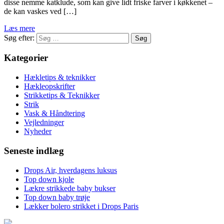
disse nemme katklude, som kan give lidt friske farver i køkkenet –
de kan vaskes ved […]
Læs mere
Søg efter:
Kategorier
Hækletips & teknikker
Hækleopskrifter
Strikketips & Teknikker
Strik
Vask & Håndtering
Vejledninger
Nyheder
Seneste indlæg
Drops Air, hverdagens luksus
Top down kjole
Lækre strikkede baby bukser
Top down baby trøje
Lækker bolero strikket i Drops Paris