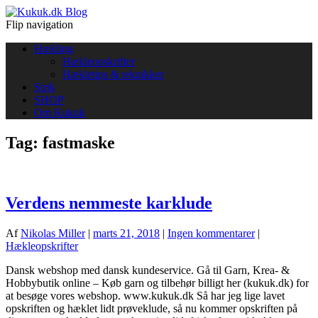
Flip navigation
Hækling
Hækleopskrifter
Hækletips & teknikker
Strik
SHOP
Om Kukuk
Tag: fastmaske
Verdens nemmeste karklude
Af
Nikolas Miller
|
marts 21, 2018
|
Ingen kommentarer
|
Hækleopskrifter
Dansk webshop med dansk kundeservice. Gå til Garn, Krea- &
Hobbybutik online – Køb garn og tilbehør billigt her (kukuk.dk) for
at besøge vores webshop. www.kukuk.dk Så har jeg lige lavet
opskriften og hæklet lidt prøveklude, så nu kommer opskriften på