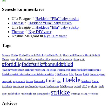
Seneste kommentarer
Ulla Baagøe
til
Hæklede “Ella” baby sutsko
Therese
til
Hæklede “Ella” baby sutsko
Ulla Baagøe
til
Hæklede “Ella” baby sutsko
Therese
til
Nye DIY varer
Kristine Majgaard
til
Nye DIY varer
Tags
#alpaca
#baby
#baby#bomuld#økologisk#blød#strik
#babystrik#bomuld#fortidligfødt
#blow yarn
#bolero #strikkeopskrifter #bigmerino #sommerlig
#drops air
#fortidligfødt#strik#bomuld#blød
#nybegynder#strik#karklud#ret#vrang
#poncho
#sommer#bolero#strikket#paris#drops
#strikketips#strikkeforkortelser#elskeratstrikke
5
6-15 mm
Addi
bamse
blødt
bomuldsgarn
Hækle
forår
crasy trio
ergonomic
farver
fastmaske
gigt
hæklenål
kanin
karklude
kreativitet
krydsnøgleapparat
kædemaske
Mælkegarn
nyhed
nål 3
opskrift
pinde
strikke
print
raslebokse
raslekugle
ret
stangmaske
træringe
vrang
weekend
Arkiver